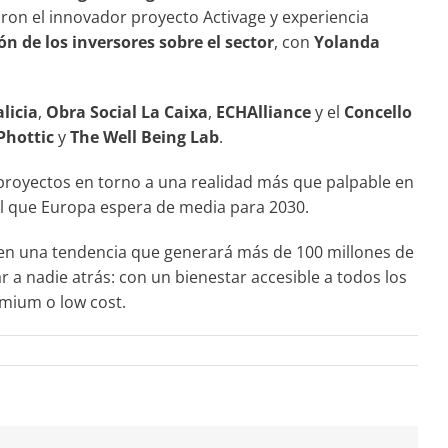
ron el innovador proyecto Activage y experiencia
ión de los inversores sobre el sector
, con
Yolanda
licia
,
Obra Social La Caixa
,
ECHAlliance
y el
Concello
Phottic
y
The Well Being Lab
.
y proyectos en torno a una realidad más que palpable en
el que Europa espera de media para 2030.
 en una tendencia que generará más de 100 millones de
 a nadie atrás: con un bienestar accesible a todos los
emium o low cost.