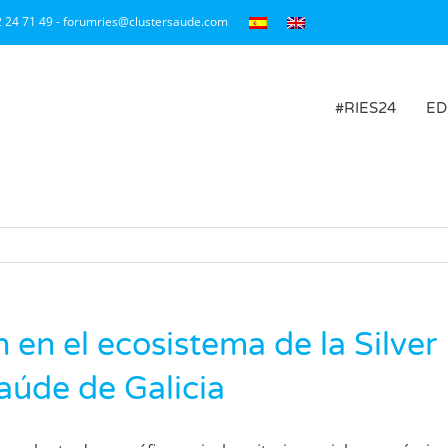
2 24 71 49 - forumries@clustersaude.com
#RIES24
ED
en el ecosistema de la Silver
aúde de Galicia