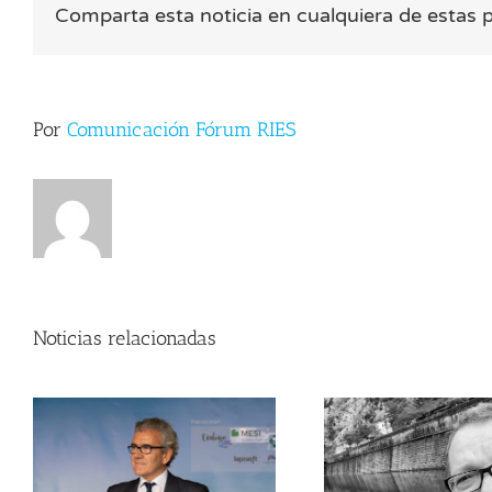
Comparta esta noticia en cualquiera de estas 
Por
Comunicación Fórum RIES
Noticias relacionadas
Isaac Chocrón: «La
Rocío Mos
age tech se está
envejeci