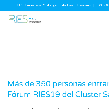
Saltar
Forum RIES · International Challenges of the Health Ecosystem
|
T +34 60
al
contenido
Más de 350 personas entran 
Fórum RIES19 del Cluster S