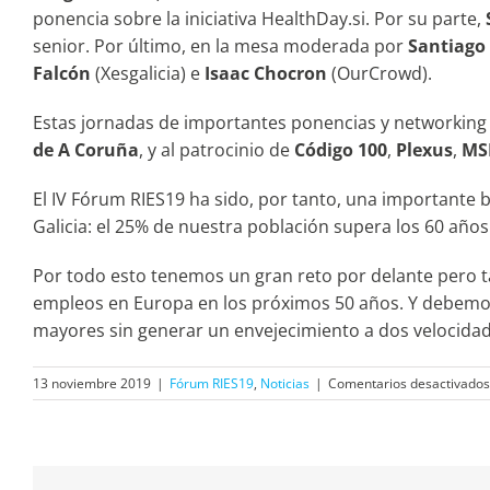
ponencia sobre la iniciativa HealthDay.si. Por su parte,
senior. Por último, en la mesa moderada por
Santiago 
Falcón
(Xesgalicia) e
Isaac Chocron
(OurCrowd).
Estas jornadas de importantes ponencias y networking f
de A Coruña
, y al patrocinio de
Código 100
,
Plexus
,
MS
El IV Fórum RIES19 ha sido, por tanto, una importante 
Galicia: el 25% de nuestra población supera los 60 añ
Por todo esto tenemos un gran reto por delante pero 
empleos en Europa en los próximos 50 años. Y debemos i
mayores sin generar un envejecimiento a dos velocidad
13 noviembre 2019
|
Fórum RIES19
,
Noticias
|
Comentarios desactivados