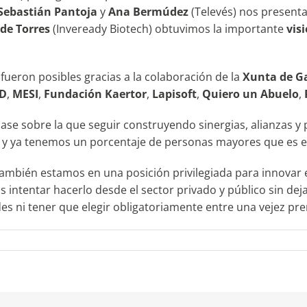
Sebastián Pantoja
y
Ana Bermúdez
(Televés) nos presenta
de Torres
(Inveready Biotech) obtuvimos la importante
vis
ueron posibles gracias a la colaboración de la
Xunta de Ga
D
,
MESI
,
Fundación Kaertor
,
Lapisoft
,
Quiero un Abuelo
,
base sobre la que seguir construyendo sinergias, alianzas 
os y ya tenemos un porcentaje de personas mayores que es 
también estamos en una posición privilegiada para innovar
ntentar hacerlo desde el sector privado y público sin dejar
es ni tener que elegir obligatoriamente entre una vejez pr
en
Más
de
350
personas
entran