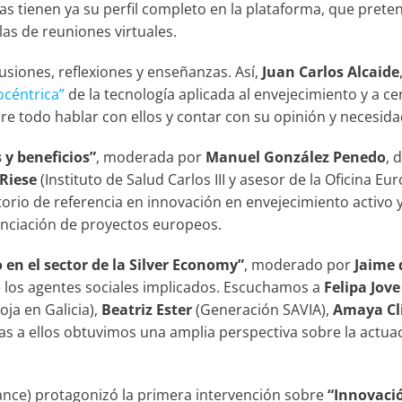
s tienen ya su perfil completo en la plataforma, que pret
las de reuniones virtuales.
siones, reflexiones y enseñanzas. Así,
Juan Carlos Alcaide
océntrica”
de la tecnología aplicada al envejecimiento y a cen
bre todo hablar con ellos y contar con su opinión y necesid
 y beneficios”
, moderada por
Manuel González Penedo
, 
Riese
(Instituto de Salud Carlos III y asesor de la Oficina E
orio de referencia en innovación en envejecimiento activo y 
anciación de proyectos europeos.
en el sector de la Silver Economy”
, moderado por
Jaime 
los agentes sociales implicados. Escuchamos a
Felipa Jove
ja en Galicia),
Beatriz Ester
(Generación SAVIA),
Amaya Cli
cias a ellos obtuvimos una amplia perspectiva sobre la actua
nce) protagonizó la primera intervención sobre
“Innovació