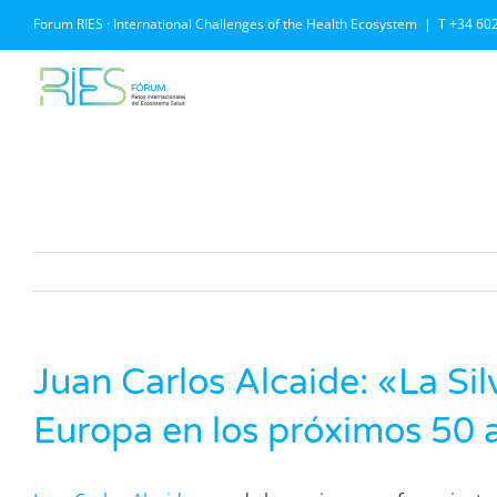
Saltar
Forum RIES · International Challenges of the Health Ecosystem
|
T +34 60
al
contenido
Juan Carlos Alcaide: «La S
Europa en los próximos 50 