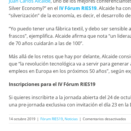
Juan Carlos Alcaide
, uno de los mejores conferenciantes
Silver Economy?” en el
IV Fórum RIES19
. Alcaide ha c
“silverización” de la economía, es decir, el desarrollo 
“Yo puedo tener una fábrica textil, y debo ser sensibl
frascos”, ejemplifica. Alcaide afirma que nota “un lider
de 70 años cuidarán a las de 100”.
Más allá de los retos que hay por delante, Alcaide cons
que “la revolución tecnológica va a servir para generar
empleos en Europa en los próximos 50 años”, según ex
Inscripciones para el IV Fórum RIES19
Si quieres inscribirte a la jornada abierta del 24 de oc
una pre-jornada exclusiva con invitación el día 23 en la
en
14 octubre 2019
|
Fórum RIES19
,
Noticias
|
Comentarios desactivados
Jua
Car