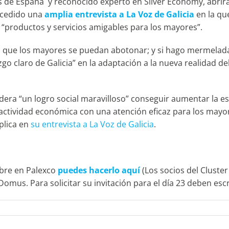
 de España y reconocido experto en Silver Economy, abrirá 
oncedido una
amplia entrevista a La Voz de Galicia
en la qu
de “productos y servicios amigables para los mayores”.
e a que los mayores se puedan abotonar; y si hago mermela
azgo claro de Galicia” en la adaptación a la nueva realidad d
idera “un logro social maravilloso” conseguir aumentar la e
 actividad económica con una atención eficaz para los mayor
plica en
su entrevista a La Voz de Galicia
.
tubre en Palexco
puedes hacerlo aquí
(Los socios del Clust
 Domus. Para solicitar su invitación para el día 23 deben escr
n
los