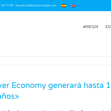
2 24 71 49 - forumries@clustersaude.com
#RIES24
ED
ilver Economy generará hasta 
años»