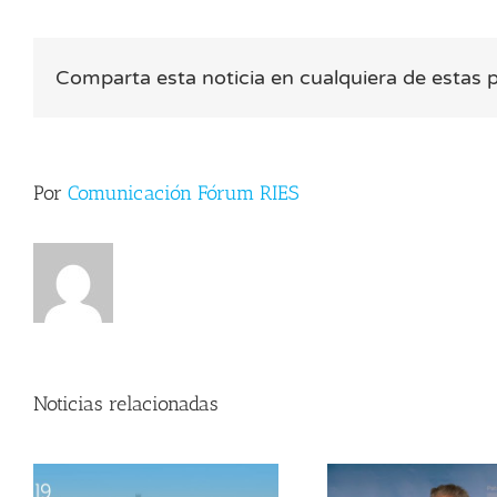
Alc
«L
Sil
Comparta esta noticia en cualquiera de estas 
Ec
ge
ha
10
mil
de
Por
Comunicación Fórum RIES
em
en
Eu
en
los
pr
50
añ
Noticias relacionadas
Isaac Ch