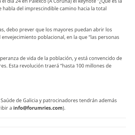
el día 24 en Palexco (A Coruña) el keynote “¿Qué es la
e habla del imprescindible camino hacia la total
das, debo prever que los mayores puedan abrir los
el envejecimiento poblacional, en la que “las personas
speranza de vida de la población, y está convencido de
es. Esta revolución traerá “hasta 100 millones de
er Saúde de Galicia y patrocinadores tendrán además
ibir a
info@forumries.com
).