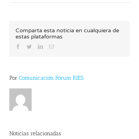
Isaac
Chocrón:
«La
age
tech
Comparta esta noticia en cualquiera de
se
estas plataformas
está
convirtiendo
Facebook
Twitter
LinkedIn
Correo
en
electrónico
el
próximo
mercado
de
Por
Comunicación Fórum RIES
vanguardia
para
la
tecnología»
Noticias relacionadas
Rocío