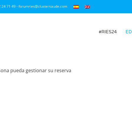
2 24 71 49 - forumries@clustersaude.com
#RIES24
ED
sona pueda gestionar su reserva