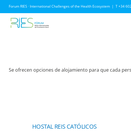
Saltar
Forum RIES · International Challenges of the Health Ecosystem
|
T +34 60
al
contenido
Se ofrecen opciones de alojamiento para que cada per
HOSTAL REIS CATÓLICOS