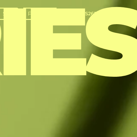
IE
Sede
Patrocinios
Dossier RIES26
Dossier Patrocin