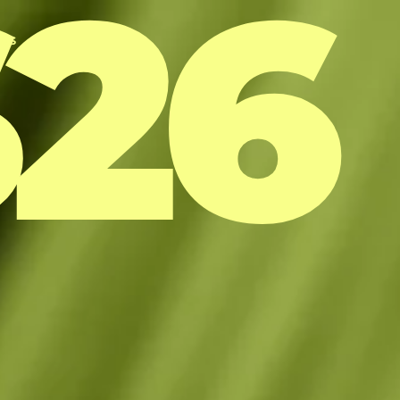
S26
ios