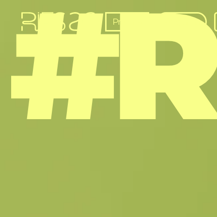
#R
Premios
Programa