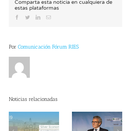
Comparta esta noticia en cualquiera de
para
estas plataformas
la
innovación,
Facebook
Twitter
LinkedIn
Correo
la
electrónico
creación
de
empleo
y
Por
Comunicación Fórum RIES
el
crecimiento
económico»
Noticias relacionadas
Isaac Chocrón:
«La age tech se
Silver
e
está
Economy:
convirtiendo en