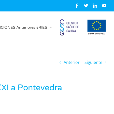
Facebook
Twitter
LinkedIn
You
ICIONES Anteriores #RIES
Anterior
Siguiente
 XXI a Pontevedra