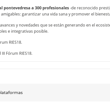
tal pontevedresa a 300 profesionales
-de reconocido presti
 y amigables: garantizar una vida sana y promover el bienest
avances y novedades que se están generando en el ecosistem
es e integrativas posible.
órum RIES18.
 III Fórum RIES18.
um
S18
rca
plataformas
dades
s»