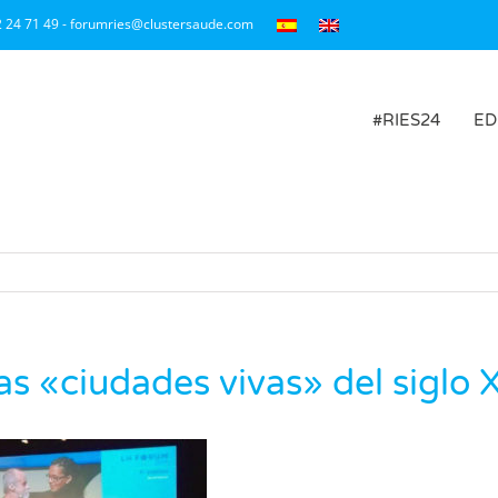
2 24 71 49 - forumries@clustersaude.com
#RIES24
ED
las «ciudades vivas» del siglo