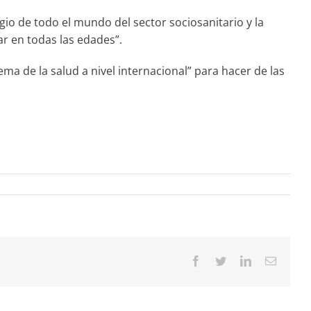
gio de todo el mundo del sector sociosanitario y la
ar en todas las edades”.
a de la salud a nivel internacional” para hacer de las
Facebook
Twitter
LinkedIn
Correo
electrón