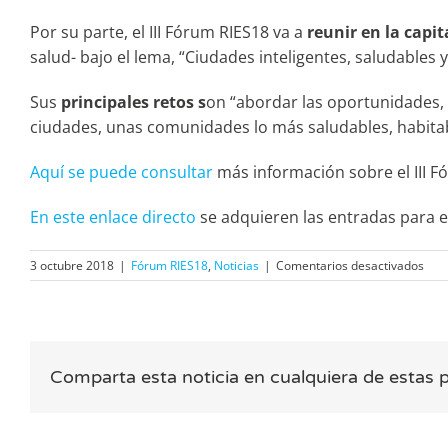
Por su parte, el III Fórum RIES18 va a
reunir en la capi
salud- bajo el lema, “Ciudades inteligentes, saludables
Sus
principales retos s
on “abordar las oportunidades, 
ciudades, unas comunidades lo más saludables, habitabl
Aquí se puede consultar
más información sobre el III F
En este enlace directo
se adquieren las entradas para el
en
3 octubre 2018
|
Fórum RIES18
,
Noticias
|
Comentarios desactivados
El
III
Fór
RIE
ace
Comparta esta noticia en cualquiera de estas 
las
«ciu
viva
del