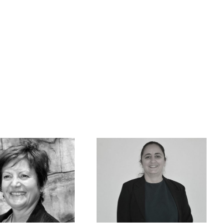
Gisela García-
Álvarez: «No
debemos ver el
envejecimiento de la
población como un
gasto; se abre un
mundo de servicios